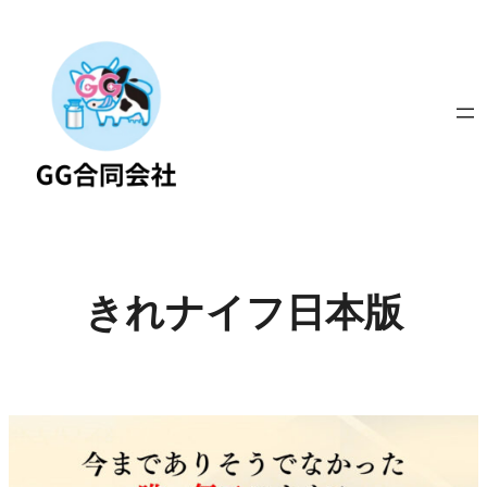
内
容
を
ス
キ
ッ
プ
きれナイフ日本版